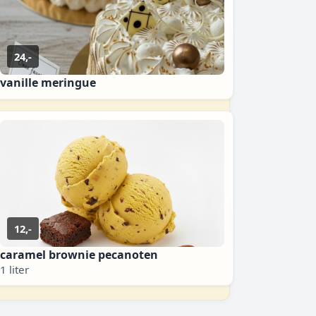
24,-
vanille meringue
12,-
caramel brownie pecanoten
1 liter