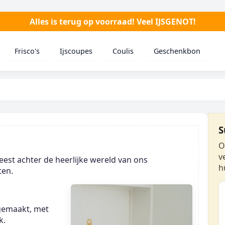
Alles is terug op voorraad! Veel IJSGENOT!
Frisco's
Ijscoupes
Coulis
Geschenkbon
S
O
v
eest achter de heerlijke wereld van ons
h
ten.
 gemaakt, met
k.