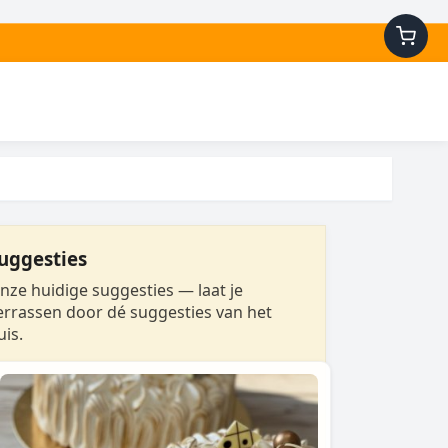
uggesties
nze huidige suggesties — laat je
errassen door dé suggesties van het
uis.