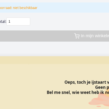
oorraad: niet beschikbaar
tal:
In mijn winke
Oeps, toch je ijstaart
Geen p
Bel me snel, wie weet heb ik no