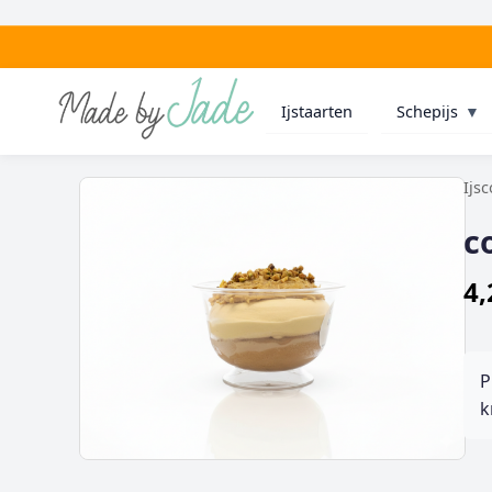
Ijstaarten
Schepijs
▼
Ijs
c
4,
P
k