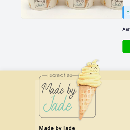
O
Aan
Made by Jade