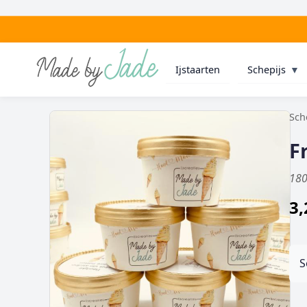
Ijstaarten
Schepijs
▼
Sch
F
180
3,
S