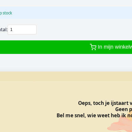
p stock
tal:
In mijn winke
Oeps, toch je ijstaart
Geen p
Bel me snel, wie weet heb ik no